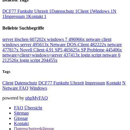
DCF77 Funkuhr Uhrzeit
1
Datenschutz
1
Client
1
Windows
1
N
1
Impressum
1
Kontakt
1
Beliebte Suchbegriffe
server löschen
607202x
windows 7
496966x
netware client
windows server
495613x
Netware DOS-Client
482222x
netware
477817x
Novell Client 4.91 SP5
465625x
SP Probleme
445406x
netware+client+windows+server
437413x
login script netware 6
212526x
login script
204455x
Tags
Client
Datenschutz
DCF77 Funkuhr Uhrzeit
Impressum
Kontakt
N
Netware FAQ
Windows
powered by
phpMyFAQ
FAQ Übersicht
Sitemap
Glossar
Kontakt
Datenschutzerklärung